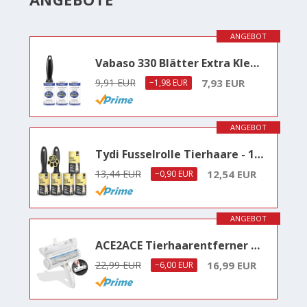
ANGEBOT
Vabaso 330 Blätter Extra Klebrig Fusselrolle mit 2 Ersatzrollen für Kleidung, Sofa, Bett und Teppich - Fusselroller für Tierhaare, Katzenhaare, Hundehaare Staub & Fussel, ca. 46,2m, 110 Blatt/Rollen
9,91 EUR
7,93 EUR
−1,98 EUR
ANGEBOT
Tydi Fusselrolle Tierhaare - 100 Blatt pro Rolle (500 Blatt insgesamt) - Fusselrolle Kleidung - Lint Roller - Haarroller - Fusselroller Kleidung - Tierhaare Mühelos Aufsammeln
13,44 EUR
12,54 EUR
−0,90 EUR
ANGEBOT
ACE2ACE Tierhaarentferner Fusselrolle, Fusselroller für Hundehaare und Katzenhaare Wiederverwendbar, Fusselbürste für Tierhaar, für Sofa, Bett, Teppich, Kratzbaum…
22,99 EUR
16,99 EUR
−6,00 EUR